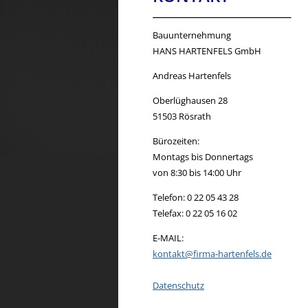
Bauunternehmung
HANS HARTENFELS GmbH
Andreas Hartenfels
Oberlüghausen 28
51503 Rösrath
Bürozeiten:
Montags bis Donnertags
von 8:30 bis 14:00 Uhr
Telefon: 0 22 05 43 28
Telefax: 0 22 05 16 02
E-MAIL:
kontakt@firma-hartenfels.de
Datenschutz